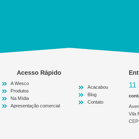
Acesso Rápido
Ent
A Wesco
11
Acacabou
Produtos
Blog
con
Na Mídia
Contato
Apresentação comercial
Aven
Vila
CEP: