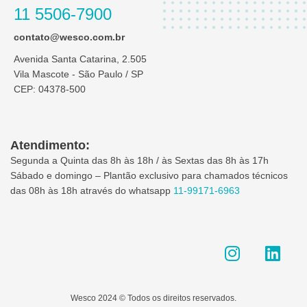
11 5506-7900
contato@wesco.com.br
Avenida Santa Catarina, 2.505
Vila Mascote - São Paulo / SP
CEP: 04378-500
Atendimento:
Segunda a Quinta das 8h às 18h / às Sextas das 8h às 17h
Sábado e domingo – Plantão exclusivo para chamados técnicos
das 08h às 18h através do whatsapp
11-99171-6963
I
L
n
i
s
n
t
k
Wesco 2024 © Todos os direitos reservados.
a
e