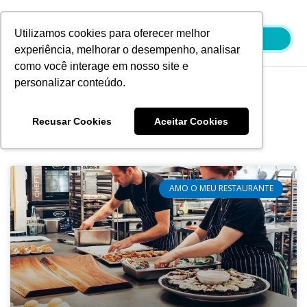
Ir
para
Utilizamos cookies para oferecer melhor
o
experiência, melhorar o desempenho, analisar
conteúdo
como você interage em nosso site e
personalizar conteúdo.
Blog
Recusar Cookies
Aceitar Cookies
AMO O MEU RESTAURANTE