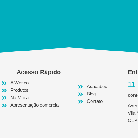
Acesso Rápido
Ent
A Wesco
11
Acacabou
Produtos
Blog
con
Na Mídia
Contato
Apresentação comercial
Aven
Vila
CEP: