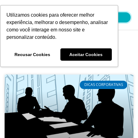
Ir
para
Utilizamos cookies para oferecer melhor
o
experiência, melhorar o desempenho, analisar
conteúdo
como você interage em nosso site e
personalizar conteúdo.
Blog
Recusar Cookies
Aceitar Cookies
DICAS CORPORATIVAS