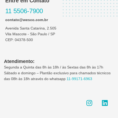
Entre em Contato
11 5506-7900
contato@wesco.com.br
Avenida Santa Catarina, 2.505
Vila Mascote - São Paulo / SP
CEP: 04378-500
Atendimento:
Segunda a Quinta das 8h às 18h / às Sextas das 8h às 17h
Sábado e domingo – Plantão exclusivo para chamados técnicos
das 08h às 18h através do whatsapp
11-99171-6963
I
L
n
i
s
n
t
k