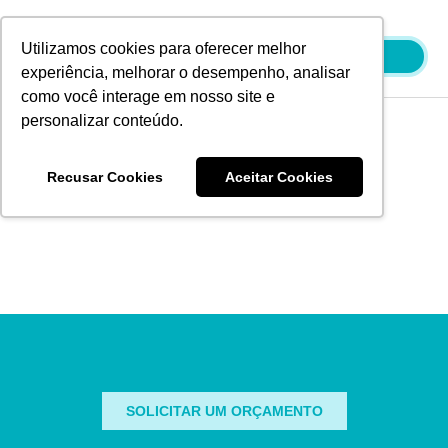
Ir
para
Utilizamos cookies para oferecer melhor
o
experiência, melhorar o desempenho, analisar
conteúdo
como você interage em nosso site e
personalizar conteúdo.
Blog
Recusar Cookies
Aceitar Cookies
It seems we can't find what you're looking for.
SOLICITAR UM ORÇAMENTO