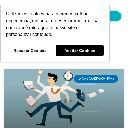
Ir
para
Utilizamos cookies para oferecer melhor
o
experiência, melhorar o desempenho, analisar
conteúdo
como você interage em nosso site e
personalizar conteúdo.
Blog
Recusar Cookies
Aceitar Cookies
DICAS CORPORATIVAS