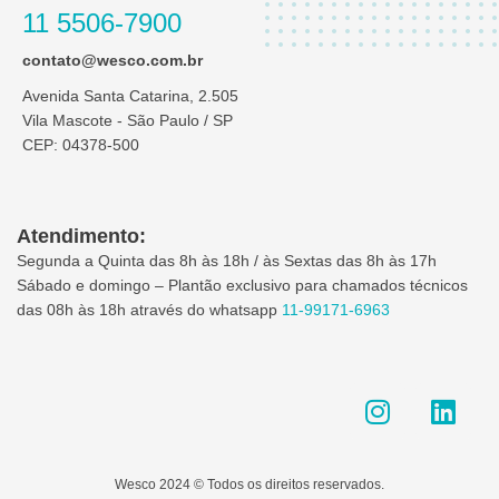
11 5506-7900
contato@wesco.com.br
Avenida Santa Catarina, 2.505
Vila Mascote - São Paulo / SP
CEP: 04378-500
Atendimento:
Segunda a Quinta das 8h às 18h / às Sextas das 8h às 17h
Sábado e domingo – Plantão exclusivo para chamados técnicos
das 08h às 18h através do whatsapp
11-99171-6963
I
L
n
i
s
n
t
k
Wesco 2024 © Todos os direitos reservados.
a
e