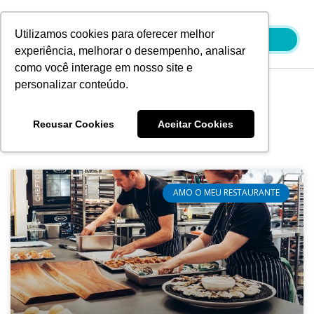
Ir
para
Utilizamos cookies para oferecer melhor
o
experiência, melhorar o desempenho, analisar
conteúdo
como você interage em nosso site e
personalizar conteúdo.
Blog
Recusar Cookies
Aceitar Cookies
AMO O MEU RESTAURANTE