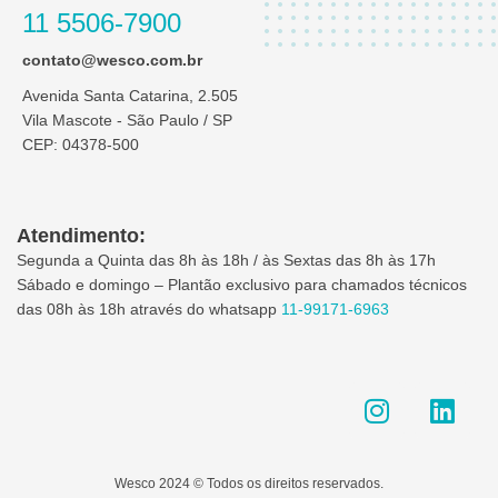
11 5506-7900
contato@wesco.com.br
Avenida Santa Catarina, 2.505
Vila Mascote - São Paulo / SP
CEP: 04378-500
Atendimento:
Segunda a Quinta das 8h às 18h / às Sextas das 8h às 17h
Sábado e domingo – Plantão exclusivo para chamados técnicos
das 08h às 18h através do whatsapp
11-99171-6963
I
L
n
i
s
n
t
k
Wesco 2024 © Todos os direitos reservados.
a
e