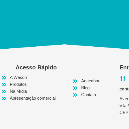
Acesso Rápido
Ent
A Wesco
11
Acacabou
Produtos
Blog
con
Na Mídia
Contato
Apresentação comercial
Aven
Vila
CEP: