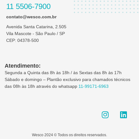
11 5506-7900
contato@wesco.com.br
Avenida Santa Catarina, 2.505
Vila Mascote - São Paulo / SP
CEP: 04378-500
Atendimento:
Segunda a Quinta das 8h às 18h / às Sextas das 8h às 17h
Sábado e domingo – Plantão exclusivo para chamados técnicos
das 08h às 18h através do whatsapp
11-99171-6963
I
L
n
i
s
n
t
k
Wesco 2024 © Todos os direitos reservados.
a
e