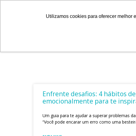
Ir
+55 11 5506-7900
contato@wesco.com.br
para
Utilizamos cookies para oferecer melhor 
o
conteúdo
Enfrente desafios: 4 hábitos de
emocionalmente para te inspir
Um guia para te ajudar a superar problemas da 
“Você pode encarar um erro como uma besteira