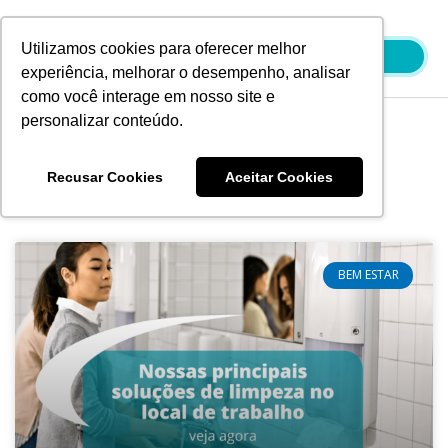
Ir
para
Utilizamos cookies para oferecer melhor
o
experiência, melhorar o desempenho, analisar
conteúdo
como você interage em nosso site e
personalizar conteúdo.
Blog
Recusar Cookies
Aceitar Cookies
BEM ESTAR