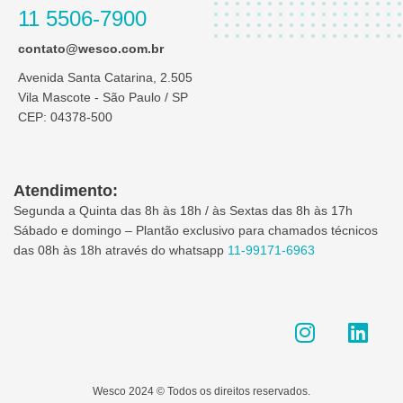
11 5506-7900
contato@wesco.com.br
Avenida Santa Catarina, 2.505
Vila Mascote - São Paulo / SP
CEP: 04378-500
Atendimento:
Segunda a Quinta das 8h às 18h / às Sextas das 8h às 17h
Sábado e domingo – Plantão exclusivo para chamados técnicos
das 08h às 18h através do whatsapp
11-99171-6963
I
L
n
i
s
n
t
k
Wesco 2024 © Todos os direitos reservados.
a
e