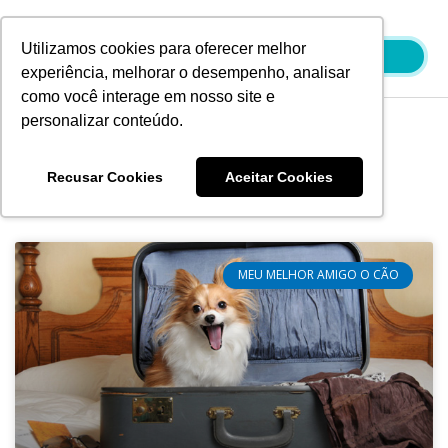
Ir
para
Utilizamos cookies para oferecer melhor
o
experiência, melhorar o desempenho, analisar
conteúdo
como você interage em nosso site e
personalizar conteúdo.
Blog
Recusar Cookies
Aceitar Cookies
MEU MELHOR AMIGO O CÃO