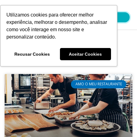
Ir
para
Utilizamos cookies para oferecer melhor
o
experiência, melhorar o desempenho, analisar
conteúdo
como você interage em nosso site e
personalizar conteúdo.
Blog
Recusar Cookies
Aceitar Cookies
AMO O MEU RESTAURANTE