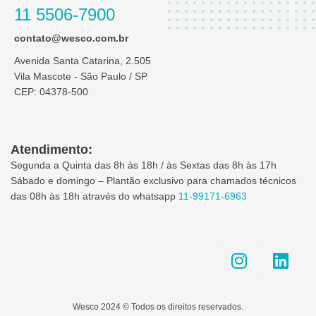
11 5506-7900
contato@wesco.com.br
Avenida Santa Catarina, 2.505
Vila Mascote - São Paulo / SP
CEP: 04378-500
Atendimento:
Segunda a Quinta das 8h às 18h / às Sextas das 8h às 17h
Sábado e domingo – Plantão exclusivo para chamados técnicos
das 08h às 18h através do whatsapp
11-99171-6963
I
L
n
i
s
n
t
k
Wesco 2024 © Todos os direitos reservados.
a
e