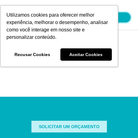
Ir
para
Utilizamos cookies para oferecer melhor
o
experiência, melhorar o desempenho, analisar
conteúdo
como você interage em nosso site e
personalizar conteúdo.
Blog
Recusar Cookies
Aceitar Cookies
It seems we can't find what you're looking for.
SOLICITAR UM ORÇAMENTO