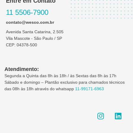
Entre em Contato
11 5506-7900
contato@wesco.com.br
Avenida Santa Catarina, 2.505
Vila Mascote - São Paulo / SP
CEP: 04378-500
Atendimento:
Segunda a Quinta das 8h às 18h / às Sextas das 8h às 17h
Sábado e domingo – Plantão exclusivo para chamados técnicos
das 08h às 18h através do whatsapp
11-99171-6963
I
L
n
i
s
n
t
k