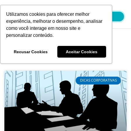
Ir
para
Utilizamos cookies para oferecer melhor
o
experiência, melhorar o desempenho, analisar
conteúdo
como você interage em nosso site e
personalizar conteúdo.
Blog
Recusar Cookies
Aceitar Cookies
DICAS CORPORATIVAS