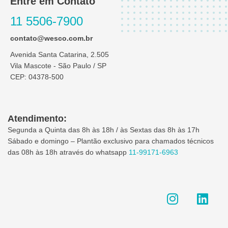
Entre em Contato
11 5506-7900
contato@wesco.com.br
Avenida Santa Catarina, 2.505
Vila Mascote - São Paulo / SP
CEP: 04378-500
Atendimento:
Segunda a Quinta das 8h às 18h / às Sextas das 8h às 17h
Sábado e domingo – Plantão exclusivo para chamados técnicos
das 08h às 18h através do whatsapp
11-99171-6963
I
L
n
i
s
n
t
k