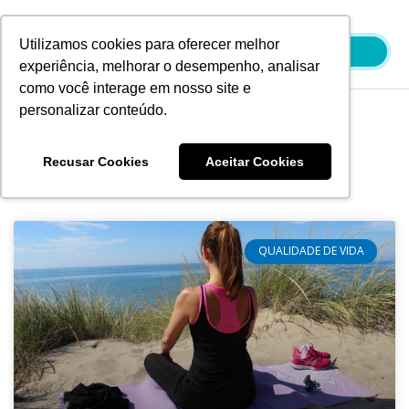
Ir
para
Utilizamos cookies para oferecer melhor
o
experiência, melhorar o desempenho, analisar
conteúdo
como você interage em nosso site e
personalizar conteúdo.
Blog
Recusar Cookies
Aceitar Cookies
QUALIDADE DE VIDA