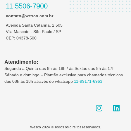
11 5506-7900
contato@wesco.com.br
Avenida Santa Catarina, 2.505
Vila Mascote - São Paulo / SP
CEP: 04378-500
Atendimento:
Segunda a Quinta das 8h às 18h / às Sextas das 8h às 17h
Sábado e domingo – Plantão exclusivo para chamados técnicos
das 08h às 18h através do whatsapp
11-99171-6963
I
L
n
i
s
n
t
k
Wesco 2024 © Todos os direitos reservados.
a
e