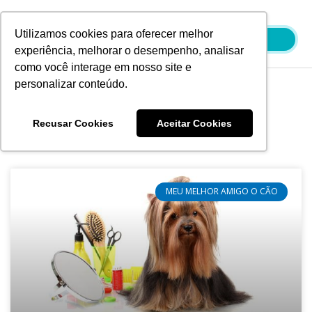
Ir
para
Utilizamos cookies para oferecer melhor
o
experiência, melhorar o desempenho, analisar
conteúdo
como você interage em nosso site e
personalizar conteúdo.
Blog
Recusar Cookies
Aceitar Cookies
MEU MELHOR AMIGO O CÃO