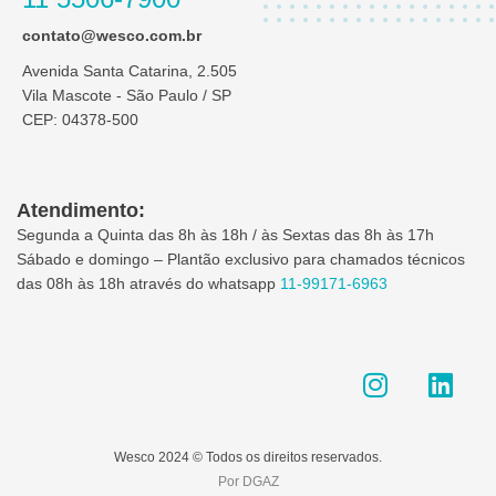
contato@wesco.com.br
Avenida Santa Catarina, 2.505
Vila Mascote - São Paulo / SP
CEP: 04378-500
Atendimento:
Segunda a Quinta das 8h às 18h / às Sextas das 8h às 17h
Sábado e domingo – Plantão exclusivo para chamados técnicos
das 08h às 18h através do whatsapp
11-99171-6963
I
L
n
i
s
n
t
k
Wesco 2024 © Todos os direitos reservados.
a
e
Por DGAZ