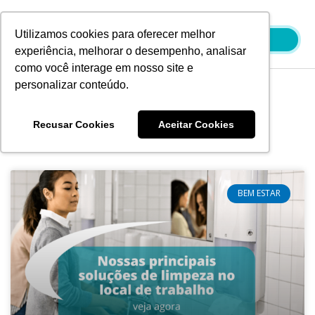
Ir
para
Utilizamos cookies para oferecer melhor
o
experiência, melhorar o desempenho, analisar
conteúdo
como você interage em nosso site e
personalizar conteúdo.
Blog
Recusar Cookies
Aceitar Cookies
BEM ESTAR