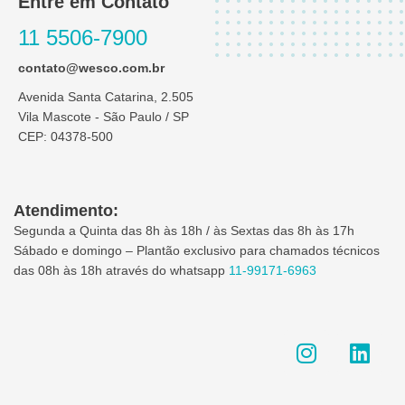
Entre em Contato
11 5506-7900
contato@wesco.com.br
Avenida Santa Catarina, 2.505
Vila Mascote - São Paulo / SP
CEP: 04378-500
Atendimento:
Segunda a Quinta das 8h às 18h / às Sextas das 8h às 17h
Sábado e domingo – Plantão exclusivo para chamados técnicos
das 08h às 18h através do whatsapp
11-99171-6963
I
L
n
i
s
n
t
k