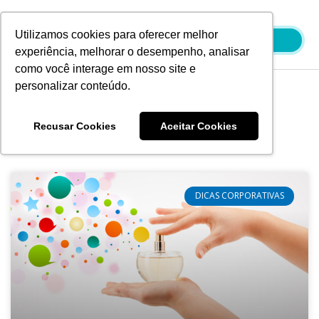
Ir
para
Utilizamos cookies para oferecer melhor
o
experiência, melhorar o desempenho, analisar
conteúdo
como você interage em nosso site e
personalizar conteúdo.
Blog
Recusar Cookies
Aceitar Cookies
DICAS CORPORATIVAS