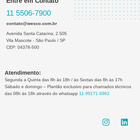
Entre em Contato
11 5506-7900
contato@wesco.com.br
Avenida Santa Catarina, 2.505
Vila Mascote - São Paulo / SP
CEP: 04378-500
Atendimento:
Segunda a Quinta das 8h às 18h / às Sextas das 8h às 17h
Sábado e domingo – Plantão exclusivo para chamados técnicos
das 08h às 18h através do whatsapp
11-99171-6963
I
L
n
i
s
n
t
k