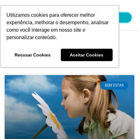
Ir
para
Utilizamos cookies para oferecer melhor
o
experiência, melhorar o desempenho, analisar
conteúdo
como você interage em nosso site e
personalizar conteúdo.
Blog
Recusar Cookies
Aceitar Cookies
BEM ESTAR