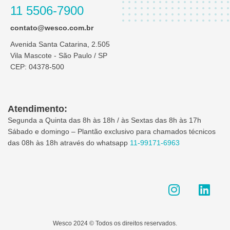
11 5506-7900
contato@wesco.com.br
Avenida Santa Catarina, 2.505
Vila Mascote - São Paulo / SP
CEP: 04378-500
Atendimento:
Segunda a Quinta das 8h às 18h / às Sextas das 8h às 17h
Sábado e domingo – Plantão exclusivo para chamados técnicos
das 08h às 18h através do whatsapp
11-99171-6963
I
L
n
i
s
n
t
k
Wesco 2024 © Todos os direitos reservados.
a
e