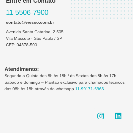
Entre em Contato
11 5506-7900
contato@wesco.com.br
Avenida Santa Catarina, 2.505
Vila Mascote - São Paulo / SP
CEP: 04378-500
Atendimento:
Segunda a Quinta das 8h às 18h / às Sextas das 8h às 17h
Sábado e domingo – Plantão exclusivo para chamados técnicos
das 08h às 18h através do whatsapp
11-99171-6963
I
L
n
i
s
n
t
k