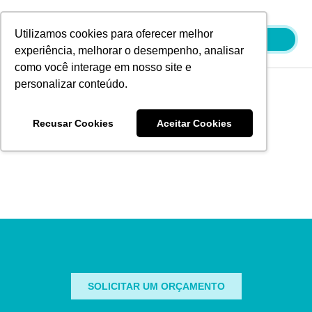
Ir
para
Utilizamos cookies para oferecer melhor
o
experiência, melhorar o desempenho, analisar
conteúdo
como você interage em nosso site e
personalizar conteúdo.
Blog
Recusar Cookies
Aceitar Cookies
It seems we can't find what you're looking for.
SOLICITAR UM ORÇAMENTO