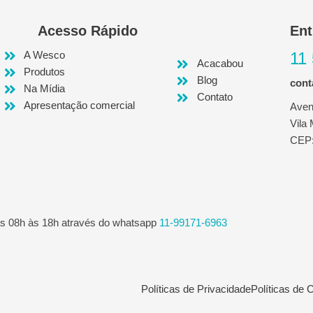
Acesso Rápido
Ent
A Wesco
11
Acacabou
Produtos
Blog
con
Na Mídia
Contato
Apresentação comercial
Aven
Vila
CEP:
as 08h às 18h através do whatsapp
11-99171-6963
Políticas de Privacidade
Políticas de C