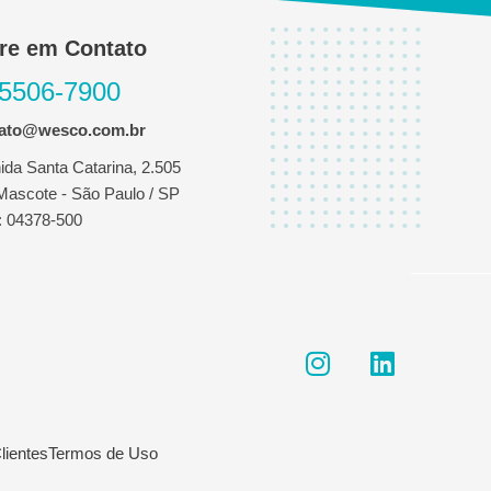
re em Contato
 5506-7900
tato@wesco.com.br
ida Santa Catarina, 2.505
 Mascote - São Paulo / SP
 04378-500
I
L
n
i
s
n
t
k
a
e
lientes
Termos de Uso
g
d