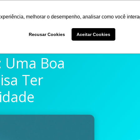
experiência, melhorar o desempenho, analisar como você intera
Quem somos
Produtos
Imprensa
Materiais 
Recusar Cookies
Aceitar Cookies
e: Uma Boa
isa Ter
idade