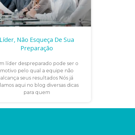
Líder, Não Esqueça De Sua
Preparação
m líder despreparado pode ser o
motivo pelo qual a equipe não
alcança seus resultados Nós já
lamos aqui no blog diversas dicas
para quem