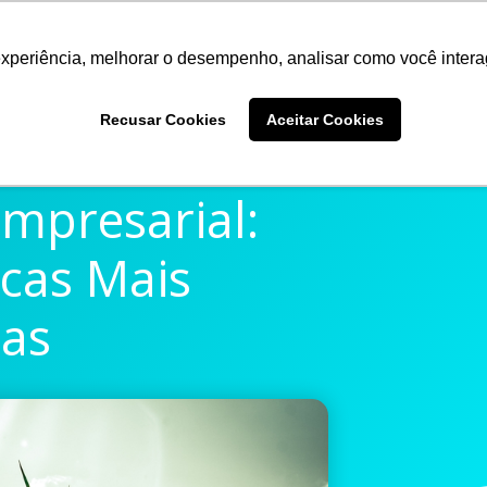
experiência, melhorar o desempenho, analisar como você intera
Quem somos
Produtos
Imprensa
Materiais 
Recusar Cookies
Aceitar Cookies
Empresarial:
icas Mais
das