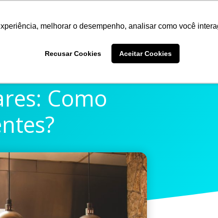
experiência, melhorar o desempenho, analisar como você intera
Quem somos
Produtos
Imprensa
Materiais 
Recusar Cookies
Aceitar Cookies
ares: Como
entes?