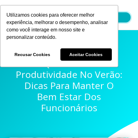
Ir
para
Utilizamos cookies para oferecer melhor
o
experiência, melhorar o desempenho, analisar
conteúdo
como você interage em nosso site e
personalizar conteúdo.
Recusar Cookies
Aceitar Cookies
Qualidade E
Produtividade No Verão:
Dicas Para Manter O
Bem Estar Dos
Funcionários