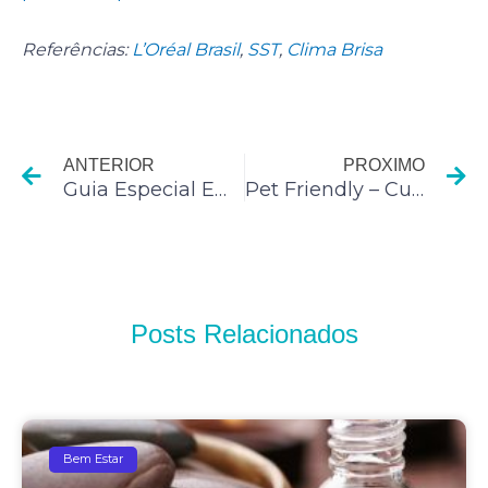
Referências:
L’Oréal Brasil
,
SST
,
Clima Brisa
Anterior
P
ANTERIOR
PROXIMO
Guia Especial Empreendedorismo em 2019: as tendências para empresas e escritórios
Pet Friendly – Cuidados importantes para quem vai viajar com os pets neste verão
Posts Relacionados
Bem Estar