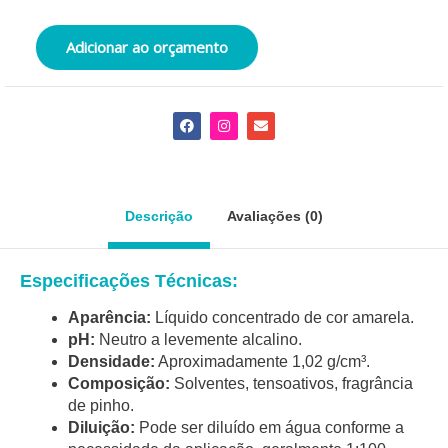
Adicionar ao orçamento
F
I
E
a
n
n
c
s
v
e
t
e
b
a
l
o
g
o
o
r
p
Descrição
Avaliações (0)
k
a
e
m
Especificações Técnicas:
Aparência:
Líquido concentrado de cor amarela.
pH:
Neutro a levemente alcalino.
Densidade:
Aproximadamente 1,02 g/cm³.
Composição:
Solventes, tensoativos, fragrância
de pinho.
Diluição:
Pode ser diluído em água conforme a