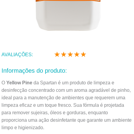
★
★
★
★
★
Classificado
AVALIAÇÕES:
como
5
Informações do produto:
de
5
O
Yellow Pine
da Spartan é um produto de limpeza e
desinfecção concentrado com um aroma agradável de pinho,
ideal para a manutenção de ambientes que requerem uma
limpeza eficaz e um toque fresco. Sua fórmula é projetada
para remover sujeiras, óleos e gorduras, enquanto
proporciona uma ação desinfetante que garante um ambiente
limpo e higienizado.