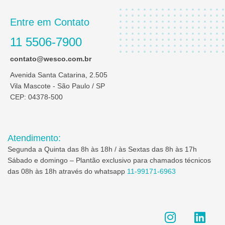
Entre em Contato
11 5506-7900
contato@wesco.com.br
Avenida Santa Catarina, 2.505
Vila Mascote - São Paulo / SP
CEP: 04378-500
Atendimento:
Segunda a Quinta das 8h às 18h / às Sextas das 8h às 17h
Sábado e domingo – Plantão exclusivo para chamados técnicos
das 08h às 18h através do whatsapp
11-99171-6963
I
L
n
i