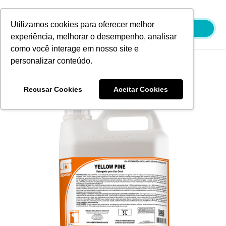
Ir
para
Utilizamos cookies para oferecer melhor
o
experiência, melhorar o desempenho, analisar
conteúdo
como você interage em nosso site e
personalizar conteúdo.
WST Yellow Pine 5 litros
Recusar Cookies
Aceitar Cookies