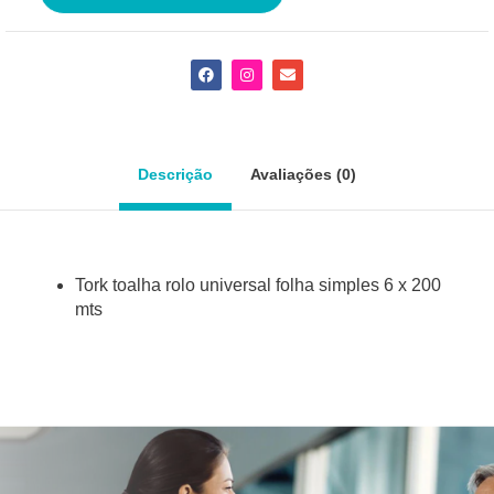
F
I
E
a
n
n
c
s
v
e
t
e
b
a
l
o
g
o
o
r
p
Descrição
Avaliações (0)
k
a
e
m
Tork toalha rolo universal folha simples 6 x 200
mts