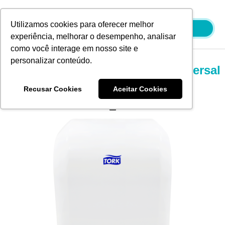
Ir
para
Utilizamos cookies para oferecer melhor
o
experiência, melhorar o desempenho, analisar
conteúdo
como você interage em nosso site e
personalizar conteúdo.
Tork Dispenser Toalha Rolo Universal
– Auto Cut
Recusar Cookies
Aceitar Cookies