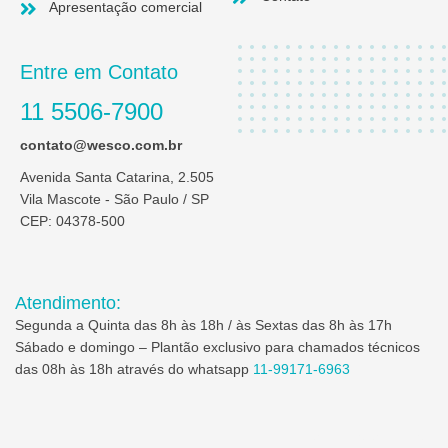
Apresentação comercial
Entre em Contato
11 5506-7900
contato@wesco.com.br
Avenida Santa Catarina, 2.505
Vila Mascote - São Paulo / SP
CEP: 04378-500
Atendimento:
Segunda a Quinta das 8h às 18h / às Sextas das 8h às 17h
Sábado e domingo – Plantão exclusivo para chamados técnicos
das 08h às 18h através do whatsapp
11-99171-6963
I
L