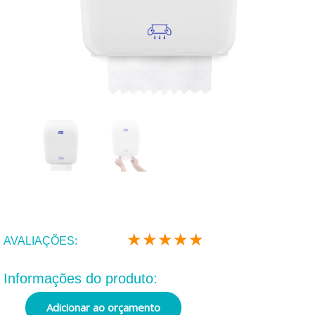
★
★
★
★
★
Classificado
AVALIAÇÕES:
como
5
Informações do produto:
de
5
Adicionar ao orçamento