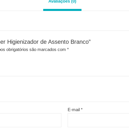
Avaliações (0)
nser Higienizador de Assento Branco”
s obrigatórios são marcados com
*
E-mail
*