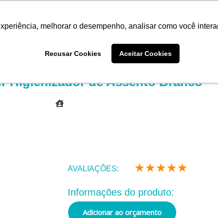
experiência, melhorar o desempenho, analisar como você intera
Quem somos
Produtos
Imprensa
Materiais 
Recusar Cookies
Aceitar Cookies
r Higienizador de Assento Branco
★
★
★
★
★
Class
AVALIAÇÕES:
como
5
Informações do produto:
de
Adicionar ao orçamento
5