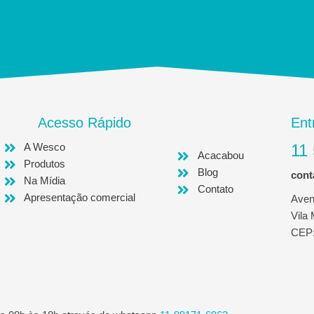
 agora mesmo!
Acesso Rápido
Ent
A Wesco
11
Acacabou
Produtos
Blog
con
Na Mídia
Contato
Apresentação comercial
Aven
Vila
CEP: