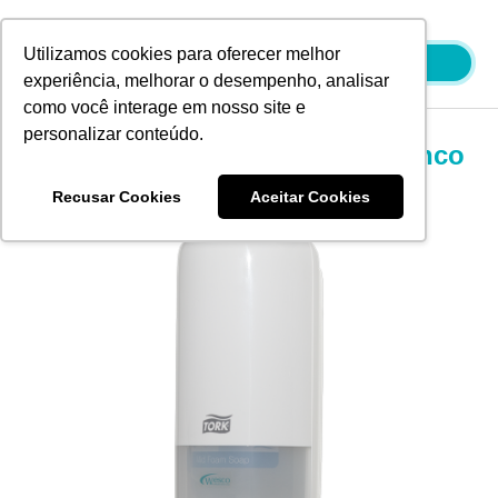
Ir
para
Utilizamos cookies para oferecer melhor
o
experiência, melhorar o desempenho, analisar
conteúdo
como você interage em nosso site e
personalizar conteúdo.
Tork Dispenser Álcool Gel Branco
Recusar Cookies
Aceitar Cookies