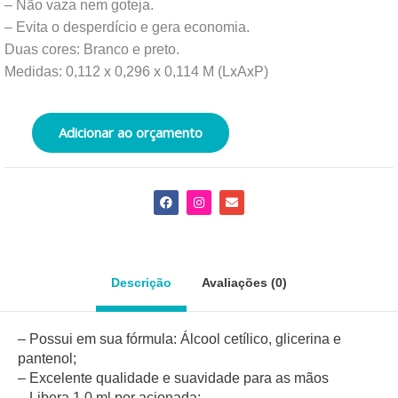
– Não vaza nem goteja.
– Evita o desperdício e gera economia.
Duas cores: Branco e preto.
Medidas: 0,112 x 0,296 x 0,114 M (LxAxP)
Adicionar ao orçamento
F
I
E
a
n
n
c
s
v
e
t
e
b
a
l
o
g
o
o
r
p
Descrição
Avaliações (0)
k
a
e
m
–
Possui em sua fórmula: Álcool cetílico, glicerina e
pantenol;
– Excelente qualidade e suavidade para as mãos
–
Libera 1,0 ml por acionada;