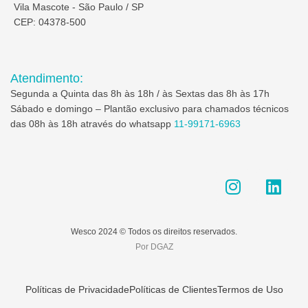
Vila Mascote - São Paulo / SP
CEP: 04378-500
Atendimento:
Segunda a Quinta das 8h às 18h / às Sextas das 8h às 17h
Sábado e domingo – Plantão exclusivo para chamados técnicos
das 08h às 18h através do whatsapp
11-99171-6963
I
L
n
i
s
n
t
k
Wesco 2024 © Todos os direitos reservados.
a
e
Por DGAZ
g
d
r
i
a
n
Políticas de Privacidade
Políticas de Clientes
Termos de Uso
m