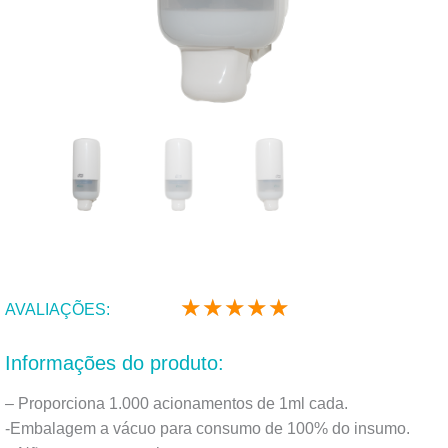
★
★
★
★
★
Classificado
AVALIAÇÕES:
como
5
Informações do produto:
de
5
– Proporciona 1.000 acionamentos de 1ml cada.
-Embalagem a vácuo para consumo de 100% do insumo.