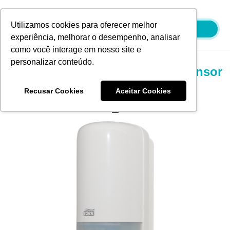
Ir
para
Utilizamos cookies para oferecer melhor
o
experiência, melhorar o desempenho, analisar
conteúdo
como você interage em nosso site e
personalizar conteúdo.
Dispenser Sabonete Espuma Sensor
Branco
Recusar Cookies
Aceitar Cookies