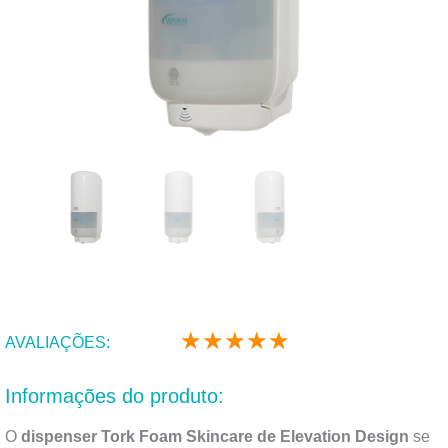
★
★
★
★
★
Classificado
AVALIAÇÕES:
como
5
Informações do produto:
de
5
O
dispenser Tork Foam Skincare de
Elevation Design
se