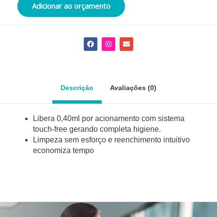
Adicionar ao orçamento
F
I
E
a
n
n
c
s
v
e
t
e
b
a
l
o
g
o
o
r
p
Descrição
Avaliações (0)
k
a
e
m
Libera 0,40ml por acionamento com sistema
touch-free gerando completa higiene.
Limpeza sem esforço e reenchimento intuitivo
economiza tempo