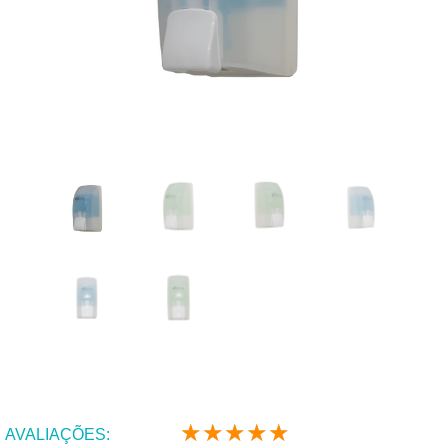
★
★
★
★
★
Classificado
AVALIAÇÕES: