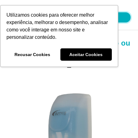
Ir
para
Utilizamos cookies para oferecer melhor
o
experiência, melhorar o desempenho, analisar
conteúdo
como você interage em nosso site e
personalizar conteúdo.
Dispenser de Sabonete Líquido ou
Álcool Gel
Recusar Cookies
Aceitar Cookies