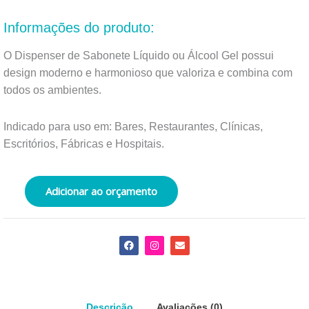
como
5
Informações do produto:
de
5
O Dispenser de Sabonete Líquido ou Álcool Gel possui
design moderno e harmonioso que valoriza e combina com
todos os ambientes.
Indicado para uso em: Bares, Restaurantes, Clínicas,
Escritórios, Fábricas e Hospitais.
Adicionar ao orçamento
F
I
E
a
n
n
c
s
v
e
t
e
b
a
l
o
g
o
o
r
p
Descrição
Avaliações (0)
k
a
e