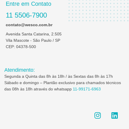
Entre em Contato
11 5506-7900
contato@wesco.com.br
Avenida Santa Catarina, 2.505
Vila Mascote - São Paulo / SP
CEP: 04378-500
Atendimento:
Segunda a Quinta das 8h às 18h / às Sextas das 8h às 17h
Sábado e domingo – Plantão exclusivo para chamados técnicos
das 08h às 18h através do whatsapp
11-99171-6963
I
L
n
i
s
n