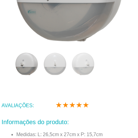
★
★
★
★
★
Classificado
AVALIAÇÕES:
como
5
Informações do produto:
de
5
Medidas: L: 26,5cm x 27cm x P: 15,7cm