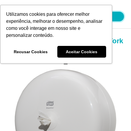
Ir
para
Utilizamos cookies para oferecer melhor
o
experiência, melhorar o desempenho, analisar
conteúdo
como você interage em nosso site e
personalizar conteúdo.
Dispenser de Papel Higiênico Tork
Smart One® Branco
Recusar Cookies
Aceitar Cookies