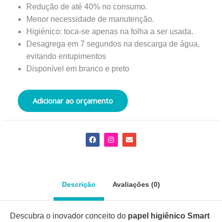
Redução de até 40% no consumo.
Menor necessidade de manutenção.
Higiénico: toca-se apenas na folha a ser usada.
Desagrega em 7 segundos na descarga de água,
evitando entupimentos
Disponível em branco e preto
Adicionar ao orçamento
F
I
E
a
n
n
c
s
v
e
t
e
b
a
l
o
g
o
o
r
p
Descrição
Avaliações (0)
k
a
e
m
Descubra o inovador conceito do
papel higiênico Smart