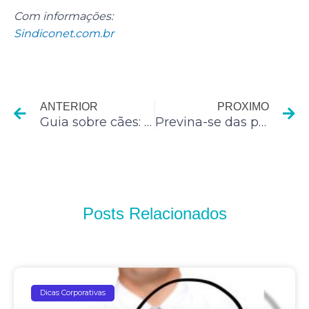
Com informações:
Sindiconet.com.br
Anterior
P
ANTERIOR
PROXIMO
Guia sobre cães: cuidados com o filhote
Previna-se das principais doenças bucais
Posts Relacionados
Dicas Corporativas