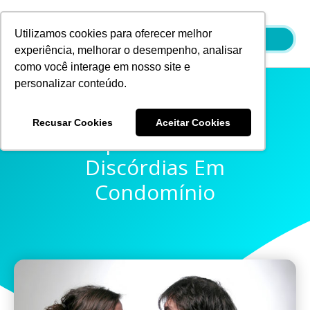
Ir
para
Utilizamos cookies para oferecer melhor
o
experiência, melhorar o desempenho, analisar
conteúdo
como você interage em nosso site e
personalizar conteúdo.
Recusar Cookies
Aceitar Cookies
Principais Motivos De
Discórdias Em
Condomínio