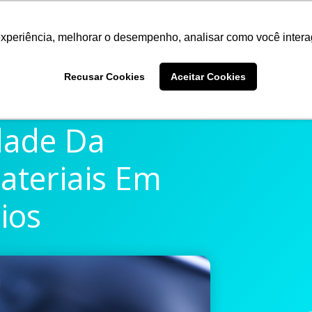
experiência, melhorar o desempenho, analisar como você intera
Quem somos
Produtos
Imprensa
Materiais 
Recusar Cookies
Aceitar Cookies
dade Da
Materiais Em
ios