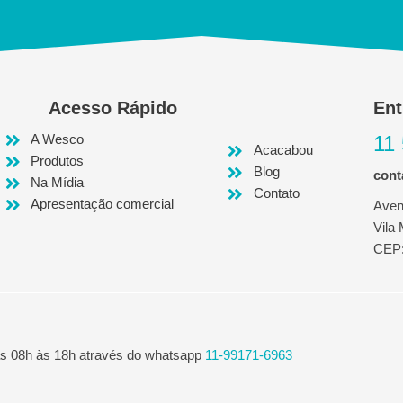
Acesso Rápido
Ent
A Wesco
11
Acacabou
Produtos
Blog
con
Na Mídia
Contato
Apresentação comercial
Aven
Vila
CEP:
as 08h às 18h através do whatsapp
11-99171-6963