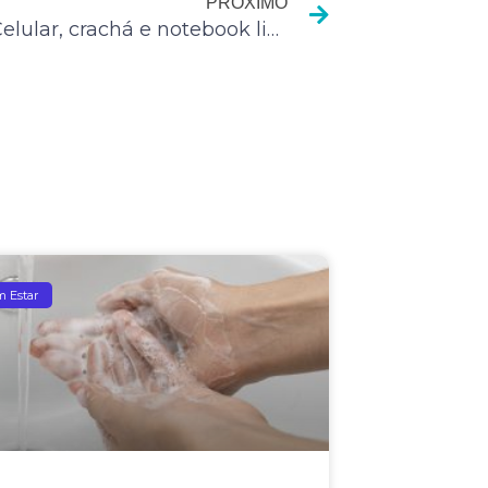
PROXIMO
Alerta: Celular, crachá e notebook lideram ranking de contaminação por bactérias
 Estar