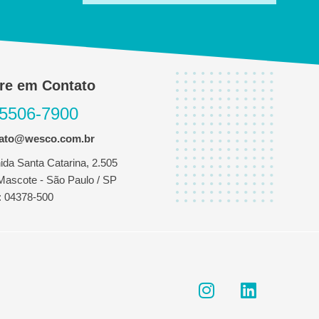
re em Contato
 5506-7900
tato@wesco.com.br
ida Santa Catarina, 2.505
 Mascote - São Paulo / SP
 04378-500
I
L
n
i
s
n