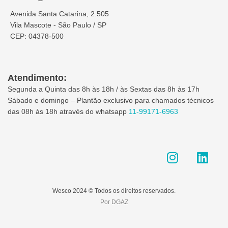
Avenida Santa Catarina, 2.505
Vila Mascote - São Paulo / SP
CEP: 04378-500
Atendimento:
Segunda a Quinta das 8h às 18h / às Sextas das 8h às 17h
Sábado e domingo – Plantão exclusivo para chamados técnicos
das 08h às 18h através do whatsapp
11-99171-6963
I
L
n
i
s
n
t
k
Wesco 2024 © Todos os direitos reservados.
a
e
Por DGAZ
g
d
r
i