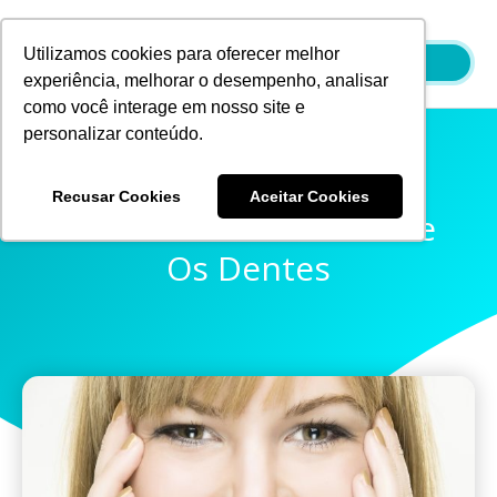
Ir
para
Utilizamos cookies para oferecer melhor
o
experiência, melhorar o desempenho, analisar
conteúdo
como você interage em nosso site e
personalizar conteúdo.
Recusar Cookies
Aceitar Cookies
Mitos E Verdades Sobre
Os Dentes