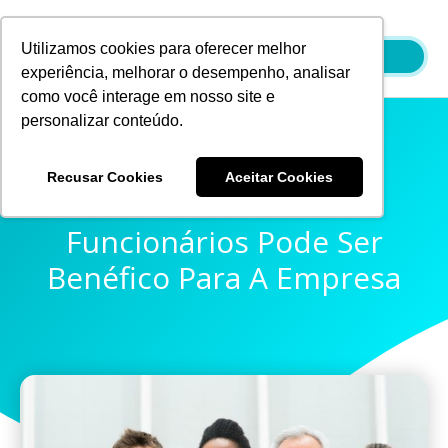
Ir
para
Utilizamos cookies para oferecer melhor
o
experiência, melhorar o desempenho, analisar
conteúdo
como você interage em nosso site e
personalizar conteúdo.
Recusar Cookies
Aceitar Cookies
Investir Nos
Funcionários Pode Ser
Benéfico Para A Empresa