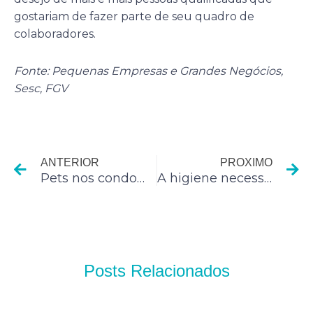
gostariam de fazer parte de seu quadro de
colaboradores.
Fonte: Pequenas Empresas e Grandes Negócios,
Sesc, FGV
Anterior
P
ANTERIOR
PROXIMO
Pets nos condomínios: a importância de manter áreas comuns limpas
A higiene necessária para o sucesso de sua empresa
Posts Relacionados