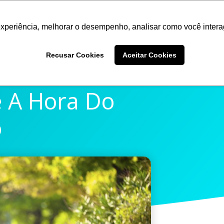
experiência, melhorar o desempenho, analisar como você intera
Quem somos
Produtos
Imprensa
Materiais 
Recusar Cookies
Aceitar Cookies
 A Hora Do
o