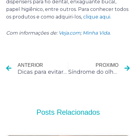
dispensers para fio dental, enxaguante bucal,
papel higiênico, entre outros. Para conhecer todos
os produtos e como adquiri-los,
clique aqui
.
Com informações de:
Veja.com
;
Minha Vida
.
Anterior
P
ANTERIOR
PROXIMO
Dicas para evitar com que seu estabelecimento feche
Síndrome do olho seco: saiba o que é
Posts Relacionados