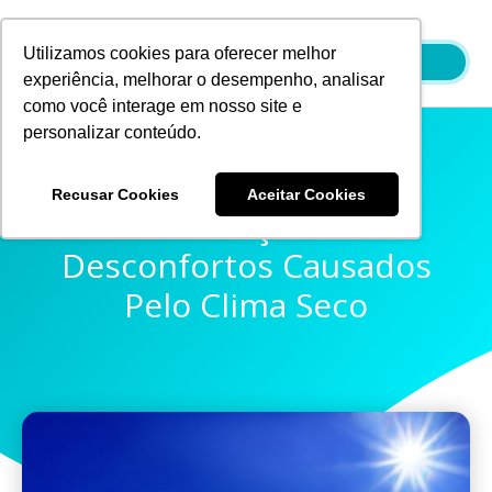
Ir
para
Utilizamos cookies para oferecer melhor
o
experiência, melhorar o desempenho, analisar
conteúdo
como você interage em nosso site e
personalizar conteúdo.
Recusar Cookies
Aceitar Cookies
Conheça Os
Desconfortos Causados
Pelo Clima Seco