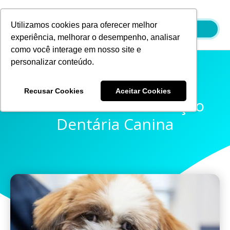
Ir
para
Utilizamos cookies para oferecer melhor
o
experiência, melhorar o desempenho, analisar
conteúdo
como você interage em nosso site e
personalizar conteúdo.
Recusar Cookies
Aceitar Cookies
Como Fazer A Escovação
Dentária Canina