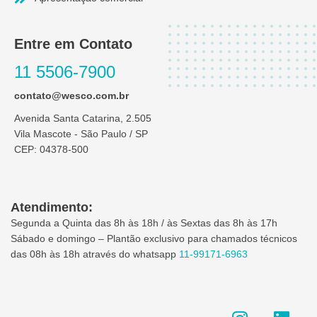
Entre em Contato
11 5506-7900
contato@wesco.com.br
Avenida Santa Catarina, 2.505
Vila Mascote - São Paulo / SP
CEP: 04378-500
Atendimento:
Segunda a Quinta das 8h às 18h / às Sextas das 8h às 17h
Sábado e domingo – Plantão exclusivo para chamados técnicos
das 08h às 18h através do whatsapp
11-99171-6963
I
L