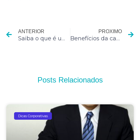
Anterior
P
ANTERIOR
PROXIMO
Saiba o que é um diastema
Benefícios da castração em cães
Posts Relacionados
Dicas Corporativas