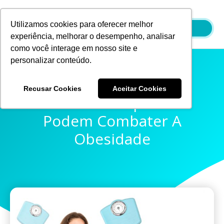
Ir
para
Utilizamos cookies para oferecer melhor
o
experiência, melhorar o desempenho, analisar
conteúdo
como você interage em nosso site e
personalizar conteúdo.
Recusar Cookies
Aceitar Cookies
Como As Empresas
Podem Combater A
Obesidade