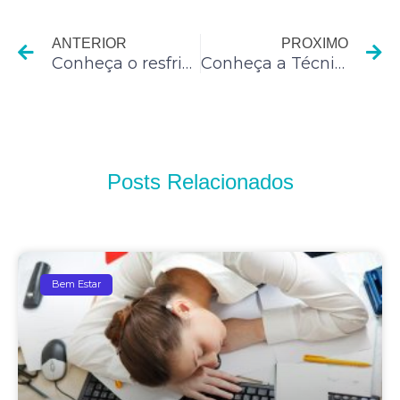
Anterior
P
ANTERIOR
PROXIMO
Conheça o resfriado e seus sintomas
Conheça a Técnica Pomodoro e produza mais
Posts Relacionados
Bem Estar