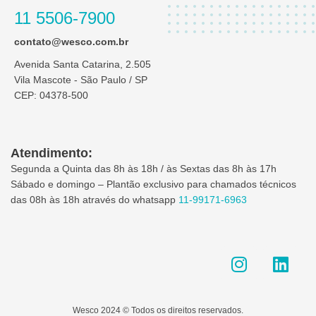
11 5506-7900
contato@wesco.com.br
Avenida Santa Catarina, 2.505
Vila Mascote - São Paulo / SP
CEP: 04378-500
Atendimento:
Segunda a Quinta das 8h às 18h / às Sextas das 8h às 17h
Sábado e domingo – Plantão exclusivo para chamados técnicos
das 08h às 18h através do whatsapp
11-99171-6963
I
L
n
i
s
n
t
k
Wesco 2024 © Todos os direitos reservados.