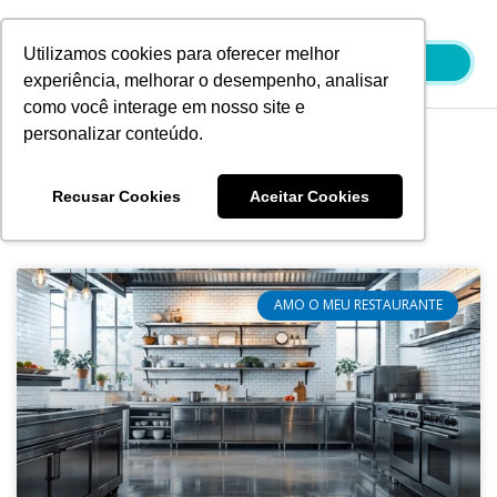
Ir
para
Utilizamos cookies para oferecer melhor
o
experiência, melhorar o desempenho, analisar
conteúdo
como você interage em nosso site e
personalizar conteúdo.
Blog
Recusar Cookies
Aceitar Cookies
Página
Página
Página
Página
AMO O MEU RESTAURANTE