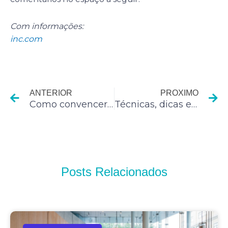
Com informações:
inc.com
Anterior
P
ANTERIOR
PROXIMO
Como convencer funcionários céticos a adotar novas tecnologias
Técnicas, dicas e regras para Gerentes de Compras
Posts Relacionados