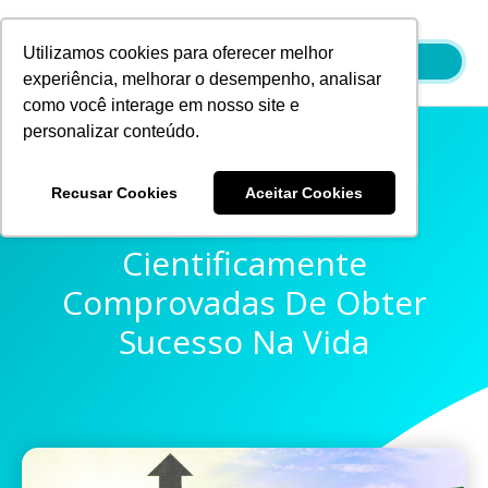
Ir
para
Utilizamos cookies para oferecer melhor
o
experiência, melhorar o desempenho, analisar
conteúdo
como você interage em nosso site e
personalizar conteúdo.
Recusar Cookies
Aceitar Cookies
7 Maneiras
Cientificamente
Comprovadas De Obter
Sucesso Na Vida