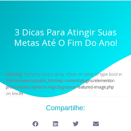
3 Dicas Para Atingir Suas
Metas Até O Fim Do Ano!
Warning
: Trying to access array offset on value of type bool in
/home2/wesco/public_html/wp-content/plugins/elementor-
pro/modules/dynamic-tags/tags/post-featured-image.php
on line
39
Compartilhe: