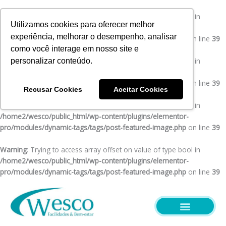
Ir
para
Warning
: Trying to access array offset on value of type bool in
Utilizamos cookies para oferecer melhor
o
/home2/wesco/public_html/wp-content/plugins/elementor-
experiência, melhorar o desempenho, analisar
conteúdo
pro/modules/dynamic-tags/tags/post-featured-image.php
on line
39
como você interage em nosso site e
Warning
: Trying to access array offset on value of type bool in
personalizar conteúdo.
/home2/wesco/public_html/wp-content/plugins/elementor-
pro/modules/dynamic-tags/tags/post-featured-image.php
on line
39
Recusar Cookies
Aceitar Cookies
Warning
: Trying to access array offset on value of type bool in
/home2/wesco/public_html/wp-content/plugins/elementor-
pro/modules/dynamic-tags/tags/post-featured-image.php
on line
39
Warning
: Trying to access array offset on value of type bool in
/home2/wesco/public_html/wp-content/plugins/elementor-
pro/modules/dynamic-tags/tags/post-featured-image.php
on line
39