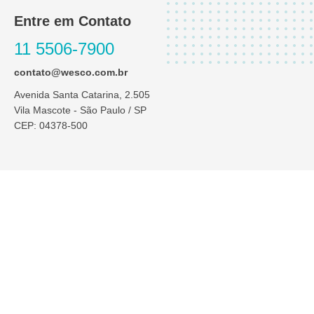
Entre em Contato
11 5506-7900
contato@wesco.com.br
Avenida Santa Catarina, 2.505
Vila Mascote - São Paulo / SP
CEP: 04378-500
Atendimento:
Segunda a Quinta das 8h às 18h / às Sextas das 8h às 17h
Sábado e domingo – Plantão exclusivo para chamados técnicos
das 08h às 18h através do whatsapp
11-99171-6963
I
L
n
i
s
n