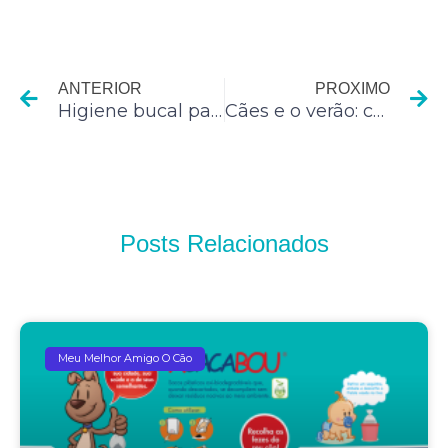
Anterior
P
ANTERIOR
PROXIMO
Higiene bucal para crianças: o cuidado começa em casa
Cães e o verão: cuidado redobrado
Posts Relacionados
Meu Melhor Amigo O Cão