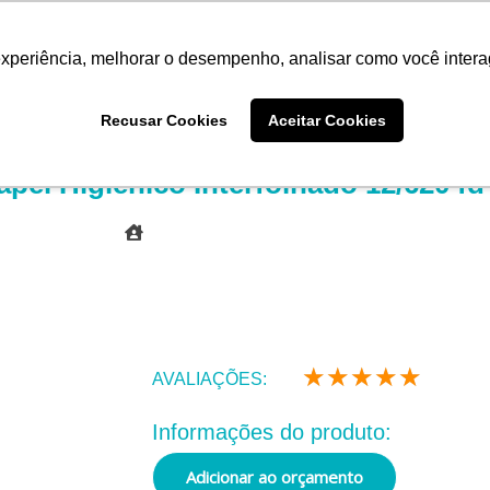
experiência, melhorar o desempenho, analisar como você intera
Quem somos
Produtos
Imprensa
Materiais 
Recusar Cookies
Aceitar Cookies
pel Higiênico Interfolhado 12/620 fd
★
★
★
★
★
Class
AVALIAÇÕES:
como
5
Informações do produto:
de
Adicionar ao orçamento
5