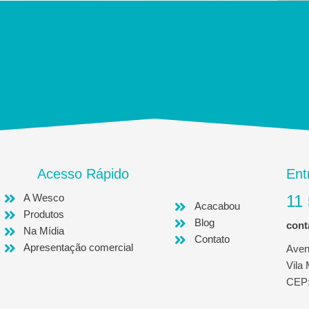
 agora mesmo!
Acesso Rápido
Ent
A Wesco
11
Acacabou
Produtos
Blog
con
Na Mídia
Contato
Apresentação comercial
Aven
Vila
CEP: