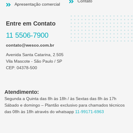
Contato
Apresentação comercial
Entre em Contato
11 5506-7900
contato@wesco.com.br
Avenida Santa Catarina, 2.505
Vila Mascote - São Paulo / SP
CEP: 04378-500
Atendimento:
Segunda a Quinta das 8h às 18h / às Sextas das 8h às 17h
Sábado e domingo – Plantão exclusivo para chamados técnicos
das 08h às 18h através do whatsapp
11-99171-6963
I
L