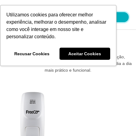
Ir
para
Utilizamos cookies para oferecer melhor
o
experiência, melhorar o desempenho, analisar
conteúdo
como você interage em nosso site e
personalizar conteúdo.
Produtos Wesco
Recusar Cookies
Aceitar Cookies
Os produtos Wesco são sinônimo de qualidade e inovação,
oferecendo soluções eficientes e confiáveis para tornar o dia a dia
mais prático e funcional.